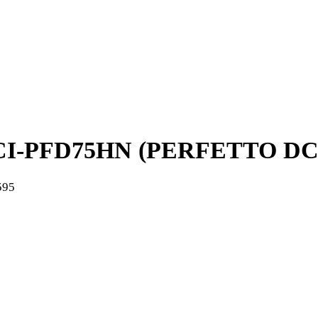
I-PFD75HN (PERFETTO DC E
595