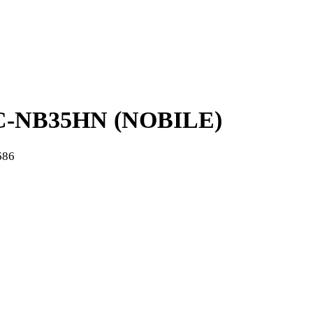
C-NB35HN (NOBILE)
686